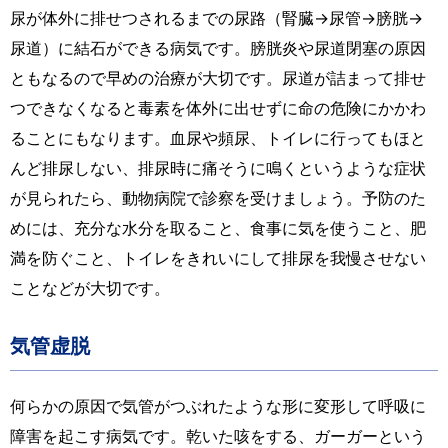
尿が体外に排せつされるまでの尿路（腎臓→尿管→膀胱→
尿道）に結石ができる病気です。膀胱炎や尿道閉塞の原因
ともなるので早めの治療が大切です。尿道が詰まって排せ
つできなくなると毒素を体外に出せずに命の危険にかかわ
ることにもなります。血尿や頻尿、トイレに行ってもほと
んど排尿しない、排尿時に痛そうに鳴くというような症状
が見られたら、動物病院で診察を受けましょう。予防のた
めには、充分な水分を取ること、食事に気を使うこと、肥
満を防ぐこと、トイレをきれいにして排尿を我慢させない
ことなどが大切です。
気管虚脱
何らかの原因で気管がつぶれたような形に変形して呼吸に
障害を起こす病気です。乾いた咳をする、ガーガーという