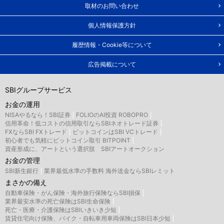
取材のお問い合わせ
個人情報保護方針
履歴情報・Cookie等について
広告掲載について
SBIグループサービス
お金の運用
NISAやるなら！SBI証券
FOLIOのAI投資 ROBOPRO
信用革命！低コストの信用取引ならSBIネオトレード証券
FXならSBI FXトレード
ビットコインはSBI VCトレード
初心者でも気軽にビットコイン取引 BITPOINT
資産形成に、アートという選択肢 SBIアートオークション
お金の管理
SBI新生銀行
業界最低水準の手数料 海外送金ならSBIレミット
まさかの備え
自動車保険・がん保険・海外旅行保険ならSBI損保
業界最安水準の死亡保険はSBI生命保険
死亡・医療・介護保険はSBIいきいき少短
賃貸住宅向け保険、バイク・自転車用車両保険はSBI日本少短