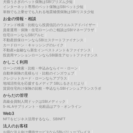
犬猫うさぎのペット保険はSBIプリズム少短
インターネット専用のペット保険はSBIペット少短
単独でも上乗せでも入れる地震補償保険はSBIリスタ少短
お金の情報・相談
ファンド検索・比較なら投資信託のウエルスアドバイザー
資産運用・保険・住宅ローンのご相談はSBIマネープラザ
住宅ローンならSBIアルヒ
不動産担保ローンならSBIエステートファイナンス
カードローン・キャッシングのレイク
不動産×金融なら新生インベストメント＆ファイナンス
投資用マンションローンならSBI新生アセットファイナンス
かしこく利用
ローンの検索・比較・申込みならイー・ローン
自動車保険の見積もり・比較のインズウェブ
クレジットカード・ローンならアプラス
地域活性化を応援するメディア SBIふるさとだより
賃貸住宅向け保険の比較・申込ならSBIインシュアランスラボ
からだの管理
高級会員制人間ドックはSBIメディック
5-ALAサプリメント・化粧品はアラ・オンライン
Web3
NFTをビジネス活用するなら、SBINFT
法人のお客様
お得な法人向け優待サービスならSBIバリュープレイス