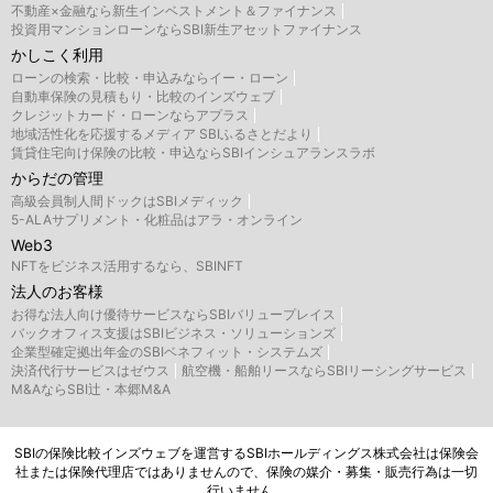
不動産×金融なら新生インベストメント＆ファイナンス
投資用マンションローンならSBI新生アセットファイナンス
かしこく利用
ローンの検索・比較・申込みならイー・ローン
自動車保険の見積もり・比較のインズウェブ
クレジットカード・ローンならアプラス
地域活性化を応援するメディア SBIふるさとだより
賃貸住宅向け保険の比較・申込ならSBIインシュアランスラボ
からだの管理
高級会員制人間ドックはSBIメディック
5-ALAサプリメント・化粧品はアラ・オンライン
Web3
NFTをビジネス活用するなら、SBINFT
法人のお客様
お得な法人向け優待サービスならSBIバリュープレイス
バックオフィス支援はSBIビジネス・ソリューションズ
企業型確定拠出年金のSBIベネフィット・システムズ
決済代行サービスはゼウス
航空機・船舶リースならSBIリーシングサービス
M&AならSBI辻・本郷M&A
SBIの保険比較インズウェブを運営するSBIホールディングス株式会社は保険会
社または保険代理店ではありませんので、保険の媒介・募集・販売行為は一切
行いません。