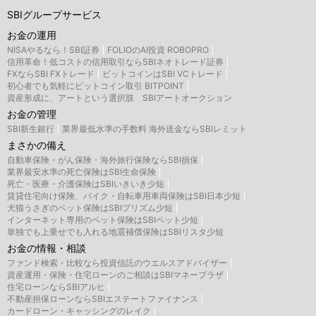
SBIグループサービス
お金の運用
NISAやるなら！SBI証券
FOLIOのAI投資 ROBOPRO
信用革命！低コストの信用取引ならSBIネオトレード証券
FXならSBI FXトレード
ビットコインはSBI VCトレード
初心者でも気軽にビットコイン取引 BITPOINT
資産形成に、アートという選択肢 SBIアートオークション
お金の管理
SBI新生銀行
業界最低水準の手数料 海外送金ならSBIレミット
まさかの備え
自動車保険・がん保険・海外旅行保険ならSBI損保
業界最安水準の死亡保険はSBI生命保険
死亡・医療・介護保険はSBIいきいき少短
賃貸住宅向け保険、バイク・自転車用車両保険はSBI日本少短
犬猫うさぎのペット保険はSBIプリズム少短
インターネット専用のペット保険はSBIペット少短
単独でも上乗せでも入れる地震補償保険はSBIリスタ少短
お金の情報・相談
ファンド検索・比較なら投資信託のウエルスアドバイザー
資産運用・保険・住宅ローンのご相談はSBIマネープラザ
住宅ローンならSBIアルヒ
不動産担保ローンならSBIエステートファイナンス
カードローン・キャッシングのレイク