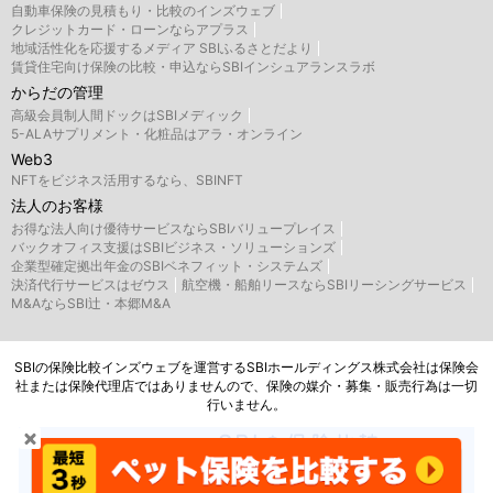
自動車保険の見積もり・比較のインズウェブ
クレジットカード・ローンならアプラス
地域活性化を応援するメディア SBIふるさとだより
賃貸住宅向け保険の比較・申込ならSBIインシュアランスラボ
からだの管理
高級会員制人間ドックはSBIメディック
5-ALAサプリメント・化粧品はアラ・オンライン
Web3
NFTをビジネス活用するなら、SBINFT
法人のお客様
お得な法人向け優待サービスならSBIバリュープレイス
バックオフィス支援はSBIビジネス・ソリューションズ
企業型確定拠出年金のSBIベネフィット・システムズ
決済代行サービスはゼウス
航空機・船舶リースならSBIリーシングサービス
M&AならSBI辻・本郷M&A
SBIの保険比較インズウェブを運営するSBIホールディングス株式会社は保険会
社または保険代理店ではありませんので、保険の媒介・募集・販売行為は一切
行いません。