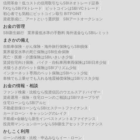
信用革命！低コストの信用取引ならSBIネオトレード証券
FXならSBI FXトレード
ビットコインはSBI VCトレード
初心者でも気軽にビットコイン取引 BITPOINT
資産形成に、アートという選択肢 SBIアートオークション
お金の管理
SBI新生銀行
業界最低水準の手数料 海外送金ならSBIレミット
まさかの備え
自動車保険・がん保険・海外旅行保険ならSBI損保
業界最安水準の死亡保険はSBI生命保険
死亡・医療・介護保険はSBIいきいき少短
賃貸住宅向け保険、バイク・自転車用車両保険はSBI日本少短
犬猫うさぎのペット保険はSBIプリズム少短
インターネット専用のペット保険はSBIペット少短
単独でも上乗せでも入れる地震補償保険はSBIリスタ少短
お金の情報・相談
ファンド検索・比較なら投資信託のウエルスアドバイザー
資産運用・保険・住宅ローンのご相談はSBIマネープラザ
住宅ローンならSBIアルヒ
不動産担保ローンならSBIエステートファイナンス
カードローン・キャッシングのレイク
不動産×金融なら新生インベストメント＆ファイナンス
投資用マンションローンならSBI新生アセットファイナンス
かしこく利用
ローンの検索・比較・申込みならイー・ローン