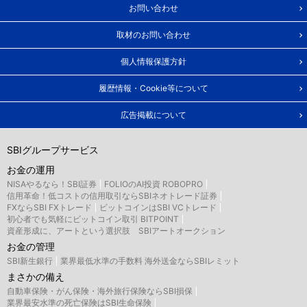
お問い合わせ
取材のお問い合わせ
個人情報保護方針
履歴情報・Cookie等について
広告掲載について
SBIグループサービス
お金の運用
NISAやるなら！SBI証券
FOLIOのAI投資 ROBOPRO
信用革命！低コストの信用取引ならSBIネオトレード証券
FXならSBI FXトレード
ビットコインはSBI VCトレード
初心者でも気軽にビットコイン取引 BITPOINT
資産形成に、アートという選択肢 SBIアートオークション
お金の管理
SBI新生銀行
業界最低水準の手数料 海外送金ならSBIレミット
まさかの備え
自動車保険・がん保険・海外旅行保険ならSBI損保
業界最安水準の死亡保険はSBI生命保険