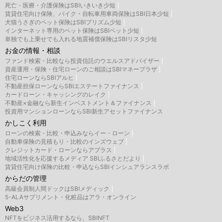
死亡・医療・介護保険はSBIいきいき少短
賃貸住宅向け保険、バイク・自転車用車両保険はSBI日本少短
犬猫うさぎのペット保険はSBIプリズム少短
インターネット専用のペット保険はSBIペット少短
単独でも上乗せでも入れる地震補償保険はSBIリスタ少短
お金の情報・相談
ファンド検索・比較なら投資信託のウエルスアドバイザー
資産運用・保険・住宅ローンのご相談はSBIマネープラザ
住宅ローンならSBIアルヒ
不動産担保ローンならSBIエステートファイナンス
カードローン・キャッシングのレイク
不動産×金融なら新生インベストメント＆ファイナンス
投資用マンションローンならSBI新生アセットファイナンス
かしこく利用
ローンの検索・比較・申込みならイー・ローン
自動車保険の見積もり・比較のインズウェブ
クレジットカード・ローンならアプラス
地域活性化を応援するメディア SBIふるさとだより
賃貸住宅向け保険の比較・申込ならSBIインシュアランスラボ
からだの管理
高級会員制人間ドックはSBIメディック
5-ALAサプリメント・化粧品はアラ・オンライン
Web3
NFTをビジネス活用するなら、SBINFT