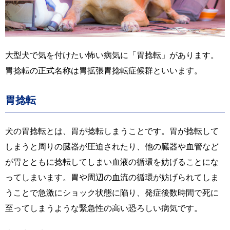
大型犬で気を付けたい怖い病気に「胃捻転」があります。
胃捻転の正式名称は胃拡張胃捻転症候群といいます。
胃捻転
犬の胃捻転とは、胃が捻転しまうことです。胃が捻転して
しまうと周りの臓器が圧迫されたり、他の臓器や血管など
が胃とともに捻転してしまい血液の循環を妨げることにな
ってしまいます。胃や周辺の血流の循環が妨げられてしま
うことで急激にショック状態に陥り、発症後数時間で死に
至ってしまうような緊急性の高い恐ろしい病気です。