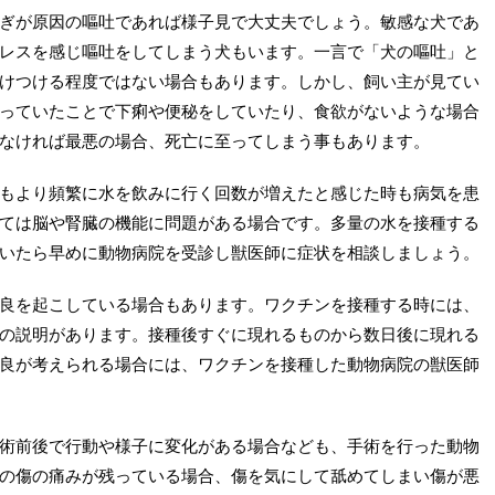
ぎが原因の嘔吐であれば様子見で大丈夫でしょう。敏感な犬であ
レスを感じ嘔吐をしてしまう犬もいます。一言で「犬の嘔吐」と
けつける程度ではない場合もあります。しかし、飼い主が見てい
っていたことで下痢や便秘をしていたり、食欲がないような場合
なければ最悪の場合、死亡に至ってしまう事もあります。
もより頻繁に水を飲みに行く回数が増えたと感じた時も病気を患
ては脳や腎臓の機能に問題がある場合です。多量の水を接種する
いたら早めに動物病院を受診し獣医師に症状を相談しましょう。
良を起こしている場合もあります。ワクチンを接種する時には、
の説明があります。接種後すぐに現れるものから数日後に現れる
良が考えられる場合には、ワクチンを接種した動物病院の獣医師
術前後で行動や様子に変化がある場合なども、手術を行った動物
の傷の痛みが残っている場合、傷を気にして舐めてしまい傷が悪