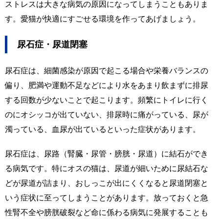
ストレスは大きな病気の原因になってしまうこともありま
す。愛猫が快適にすごせる環境を作ってあげましょう。
尿石症・尿道閉塞
尿石症は、細菌感染が原因で起こる場合や栄養バランスの
偏り、肥満や運動不足などにより水をあまり飲まずに排尿
する回数が少ないことで起こります。頻繁にトイレに行く
のにオシッコが出ていない、排尿時に痛がっている、尿が
濁っている、血尿が出ているといった症状があります。
尿石症は、尿路（腎臓・尿管・膀胱・尿道）に結石ができ
る病気です。特にオスの猫は、尿道が細いために尿結石な
どが尿道が詰まり、おしっこが出にくくなると尿道閉塞と
いう症状に至ってしまうことがあります。放っておくと急
性腎不全や膀胱破裂など命に係わる病気に発展することも