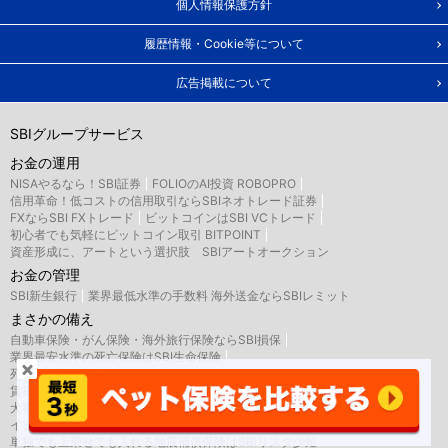
個人情報保護方針
履歴情報・Cookie等について
広告掲載について
SBIグループサービス
お金の運用
NISAやるなら！SBI証券
FOLIOのAI投資 ROBOPRO
信用革命！低コストの信用取引ならSBIネオトレード証券
FXならSBI FXトレード
ビットコインはSBI VCトレード
初心者でも気軽にビットコイン取引 BITPOINT
資産形成に、アートという選択肢 SBIアートオークション
お金の管理
SBI新生銀行
業界最低水準の手数料 海外送金ならSBIレミット
まさかの備え
自動車保険・がん保険・海外旅行保険ならSBI損保
業界最安水準の死亡保険はSBI生命保険
死亡・医療・介護保険はSBIいきいき少短
賃貸住宅向け保険、バイク・自転車用車両保険はSBI日本少短
犬猫うさぎのペット保険はSBIプリズム少短
インターネット専用のペット保険はSBIペット少短
単独でも上乗せでも入れる地震補償保険はSBIリスタ少短