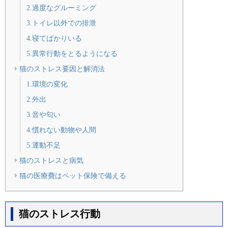
2.過度なグルーミング
3.トイレ以外での排泄
4.寝てばかりいる
5.異常行動をとるようになる
猫のストレス要因と解消法
1.環境の変化
2.外出
3.音や匂い
4.慣れない動物や人間
5.運動不足
猫のストレスと病気
猫の医療費はペット保険で備える
猫のストレス行動