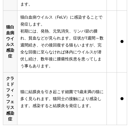
ます。
猫白血病ウイルス（FeLV）に感染することで
発症します。
猫白
初期には、発熱、元気消失、リンパ節の腫
血病
れ、貧血などが見られます。症状が1週間～数
ウイ
●
ルス
週間続き、その後回復する猫もいますが、完
感染
全な回復に至らなければ体内にウイルスが潜
症
伏し続け、数年後に腫瘍性疾患を患ってしま
う事もあります。
クラ
ミド
フィ
猫に結膜炎を引き起こす細菌で1歳未満の猫に
ラ・
多く見られます。猫同士の接触により感染し
●
フェ
ます。感染すると結膜炎を発症します。
リス
感染
症