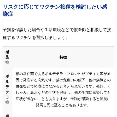
リスクに応じてワクチン接種を検討したい感
染症
子猫を保護した場合や生活環境などで獣医師と相談して接
種するワクチンを選択しましょう。
感
染
特徴
症
猫の常在菌であるボルデテラ・ブロンヒゼプティカ菌が原
ボ
因で発症する病気です。猫の免疫力の低下、他の病気との
ル
併発などで発症につながると考えられています。発熱、く
デ
テ
しゃみ、鼻水などの症状を発症し、他の生猫に感染しても
ラ
症状が出ないこともありますが、子猫が感染すると肺炎に
症
発展し死に至ることもあります。
猫