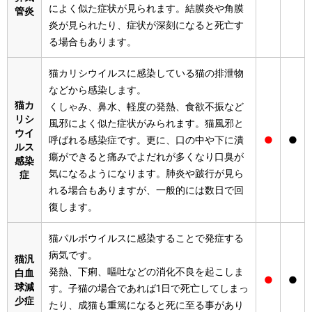
によく似た症状が見られます。結膜炎や角膜
管炎
炎が見られたり、症状が深刻になると死亡す
る場合もあります。
猫カリシウイルスに感染している猫の排泄物
などから感染します。
猫カ
くしゃみ、鼻水、軽度の発熱、食欲不振など
リシ
風邪によく似た症状がみられます。猫風邪と
ウイ
呼ばれる感染症です。更に、口の中や下に潰
●
●
ルス
瘍ができると痛みでよだれが多くなり口臭が
感染
気になるようになります。肺炎や跛行が見ら
症
れる場合もありますが、一般的には数日で回
復します。
猫パルボウイルスに感染することで発症する
病気です。
猫汎
発熱、下痢、嘔吐などの消化不良を起こしま
白血
●
●
球減
す。子猫の場合であれば1日で死亡してしまっ
少症
たり、成猫も重篤になると死に至る事があり