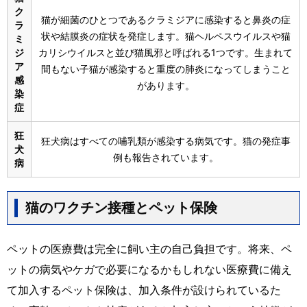
ク
猫が細菌のひとつであるクラミジアに感染すると鼻炎の症
ラ
状や結膜炎の症状を発症します。猫ヘルペスウイルスや猫
ミ
ジ
カリシウイルスと並び猫風邪と呼ばれる1つです。生まれて
ア
間もない子猫が感染すると重度の肺炎になってしまうこと
感
があります。
染
症
狂
狂犬病はすべての哺乳類が感染する病気です。猫の発症事
犬
例も報告されています。
病
猫のワクチン接種とペット保険
ペットの医療費は完全に飼い主の自己負担です。将来、ペ
ットの病気やケガで必要になるかもしれない医療費に備え
て加入するペット保険は、加入条件が設けられているた