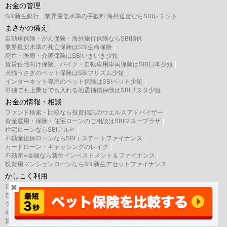
お金の管理
SBI新生銀行
業界最低水準の手数料 海外送金ならSBIレミット
まさかの備え
自動車保険・がん保険・海外旅行保険ならSBI損保
業界最安水準の死亡保険はSBI生命保険
死亡・医療・介護保険はSBIいきいき少短
賃貸住宅向け保険、バイク・自転車用車両保険はSBI日本少短
犬猫うさぎのペット保険はSBIプリズム少短
インターネット専用のペット保険はSBIペット少短
単独でも上乗せでも入れる地震補償保険はSBIリスタ少短
お金の情報・相談
ファンド検索・比較なら投資信託のウエルスアドバイザー
資産運用・保険・住宅ローンのご相談はSBIマネープラザ
住宅ローンならSBIアルヒ
不動産担保ローンならSBIエステートファイナンス
カードローン・キャッシングのレイク
不動産×金融なら新生インベストメント＆ファイナンス
投資用マンションローンならSBI新生アセットファイナンス
かしこく利用
ローンの検索・比較・申込みならイー・ローン
自動車保険の見積もり・比較のインズウェブ
クレジットカード・ローンならアプラス
地域活性化を応援するメディア SBIふるさとだより
賃貸住宅向け保険の比較・申込ならSBIインシュアランスラボ