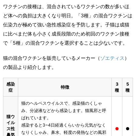
ワクチンの接種は、混合されているワクチンの数が多いほ
ど体への負担は大きくなり明日。「3種」の混合ワクチンは
伝染力が極めて強い急性感染症を予防します。子猫は成猫
に比べまだ体も小さく成長段階のため初回のワクチン接種
で「5種」の混合ワクチンを選択することは少ないです。
猫の混合ワクチンを販売しているメーカー（
ゾエティス
）
の製品より紹介します。
感染
3
5
特徴
症
種
種
猫のヘルペスウイルスで、感染猫のくしゃ
み、分泌液などから感染します。猫風邪と呼
猫ウ
ばれています。
イル
感染すると3~4日経過くらいから元気がなく
ス性
●
●
なりくしゃみ、鼻水、軽度の発熱などの風邪
鼻気