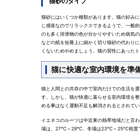
猫砂のタイプ
猫砂にはいくつか種類があります。猫の好みに
じ感覚なのでリラックスできるようで、一般的
のも多く排泄物の色が分かりやすいため病気の
などの紙を短冊上に細かく切り猫砂の代わりに
くないためやめましょう。猫の習性にあったト
猫に快適な室内環境を準
猫と人間との共存の中で室内だけでの生活を選
す。しかし、猫が快適に暮らせる室内環境を整
める事はなく運動不足も解消されるとされてい
イエネコのルーツは中近東の熱帯地域だと言わ
場は、27℃～29℃、冬場は23℃～25℃程