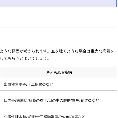
ような原因が考えられます。血を吐くような場合は重大な病気を
してもらうとよいでしょう。
考えられる疾病
出血性胃腸炎/十二指腸炎など
口内炎/歯周病/粘膜の炎症/口の中の腫瘍/胃炎/食道炎など
心臓性肺水腫/胃潰/十二指腸潰瘍/その他腫瘍など