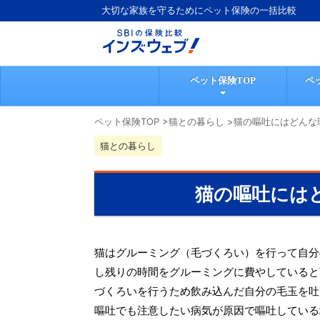
大切な家族を守るためにペット保険の一括比較
ペット保険TOP
ペ
ペット保険TOP
>
猫との暮らし
>
猫の嘔吐にはどんな
猫との暮らし
猫の嘔吐には
猫はグルーミング（毛づくろい）を行って自分
し残りの時間をグルーミングに費やしていると
づくろいを行うため飲み込んだ自分の毛玉を吐
嘔吐でも注意したい病気が原因で嘔吐している