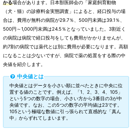
かる
場合があります。日本獣医師会の「家庭飼育動物
（犬・猫）の診療料金実態調査」によると、経口投与の場
合は、費用が無料の病院が29.7％、500円未満は39.1％、
500円～1,000円未満は24.5％となっていました。3割近く
の病院は病院で経口投与をしても費用がかかりませんが、
約7割の病院では薬代とは別に費用が必要になります。高額
になることは少ないですが、病院で薬の処置をする際の中
央値を紹介します。
中央値とは
中央値とはデータを小さい順に並べたときに中央に位
置する値のことです。例えば、「1、2、3、4、105」
という5つの数字の場合、小さい方から3番目の3が中
央値です。なお、この5つの数字の平均値は23です。
105という極端な数値に引っ張られて直感的な「真ん
中」からずれてしまいます。