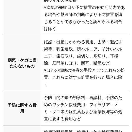
病ウイルス感染症
※病気の発症日が予防措置の有効期間内であ
る場合や獣医師の判断により予防措置を講
じることができなかったと認められる場合
は除く
妊娠・出産にかかわる費用、去勢・避妊手
術等、乳歯遺残、臍ヘルニア、そけいヘル
ニア、歯石取り、歯切り、爪切り、耳掃
病気・ケガに当
除、肛門腺しぼり、断耳、断尾など
たらないもの
※ほかの傷病の治療の手段としてこれらの処
置、これらに対する処置を行った場合は除
く
予防目的の際の初診料、再診料、予防のた
めのワクチン接種費用、フィラリア・ノ
予防に関する費
用
ミ・ダニ等の駆虫薬および薬剤投与等の処
置に要する費用など
健康診断費用等、健康体に施す検査費用な