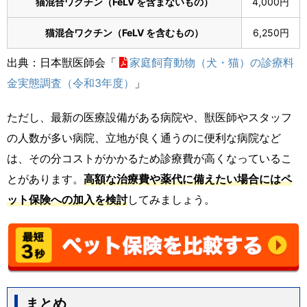
猫混合ワクチン（
FeLV
を含まないもの）
4,000円
猫混合ワクチン（
FeLV
を含むもの）
6,250円
出典：日本獣医師会「
家庭飼育動物（犬・猫）の診療料
金実態調査（令和3年度）
」
ただし、最新の医療設備がある病院や、獣医師やスタッフ
の人数が多い病院、立地が良く通うのに便利な病院など
は、その分コストがかかるため診療費が高くなっているこ
とがあります。
高額な治療費や薬代に備えたい場合にはペ
ット保険への加入を検討
してみましょう。
まとめ