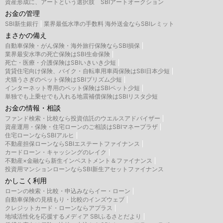
資産形成に、アートという選択肢 SBIアートオークション
お金の管理
SBI新生銀行
業界最低水準の手数料 海外送金ならSBIレミット
まさかの備え
自動車保険・がん保険・海外旅行保険ならSBI損保
業界最安水準の死亡保険はSBI生命保険
死亡・医療・介護保険はSBIいきいき少短
賃貸住宅向け保険、バイク・自転車用車両保険はSBI日本少短
犬猫うさぎのペット保険はSBIプリズム少短
インターネット専用のペット保険はSBIペット少短
単独でも上乗せでも入れる地震補償保険はSBIリスタ少短
お金の情報・相談
ファンド検索・比較なら投資信託のウエルスアドバイザー
資産運用・保険・住宅ローンのご相談はSBIマネープラザ
住宅ローンならSBIアルヒ
不動産担保ローンならSBIエステートファイナンス
カードローン・キャッシングのレイク
不動産×金融なら新生インベストメント＆ファイナンス
投資用マンションローンならSBI新生アセットファイナンス
かしこく利用
ローンの検索・比較・申込みならイー・ローン
自動車保険の見積もり・比較のインズウェブ
クレジットカード・ローンならアプラス
地域活性化を応援するメディア SBIふるさとだより