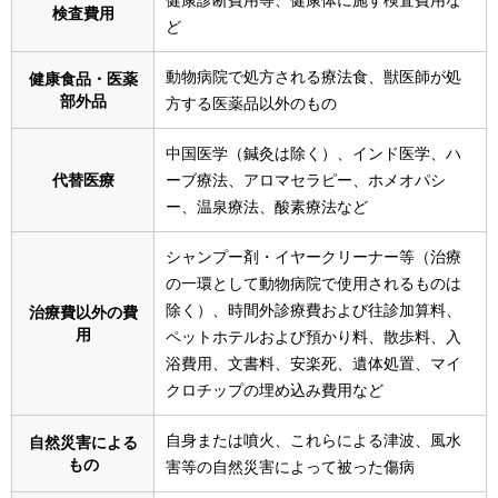
検査費用
ど
動物病院で処方される療法食、獣医師が処
健康食品・医薬
部外品
方する医薬品以外のもの
中国医学（鍼灸は除く）、インド医学、ハ
代替医療
ーブ療法、アロマセラピー、ホメオパシ
ー、温泉療法、酸素療法など
シャンプー剤・イヤークリーナー等（治療
の一環として動物病院で使用されるものは
除く）、時間外診療費および往診加算料、
治療費以外の費
用
ペットホテルおよび預かり料、散歩料、入
浴費用、文書料、安楽死、遺体処置、マイ
クロチップの埋め込み費用など
自身または噴火、これらによる津波、風水
自然災害による
もの
害等の自然災害によって被った傷病