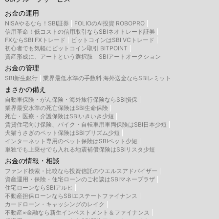
お金の運用
NISAやるなら！SBI証券
FOLIOのAI投資 ROBOPRO
信用革命！低コストの信用取引ならSBIネオトレード証券
FXならSBI FXトレード
ビットコインはSBI VCトレード
初心者でも気軽にビットコイン取引 BITPOINT
資産形成に、アートという選択肢 SBIアートオークション
お金の管理
SBI新生銀行
業界最低水準の手数料 海外送金ならSBIレミット
まさかの備え
自動車保険・がん保険・海外旅行保険ならSBI損保
業界最安水準の死亡保険はSBI生命保険
死亡・医療・介護保険はSBIいきいき少短
賃貸住宅向け保険、バイク・自転車用車両保険はSBI日本少短
犬猫うさぎのペット保険はSBIプリズム少短
インターネット専用のペット保険はSBIペット少短
単独でも上乗せでも入れる地震補償保険はSBIリスタ少短
お金の情報・相談
ファンド検索・比較なら投資信託のウエルスアドバイザー
資産運用・保険・住宅ローンのご相談はSBIマネープラザ
住宅ローンならSBIアルヒ
不動産担保ローンならSBIエステートファイナンス
カードローン・キャッシングのレイク
不動産×金融なら新生インベストメント＆ファイナンス