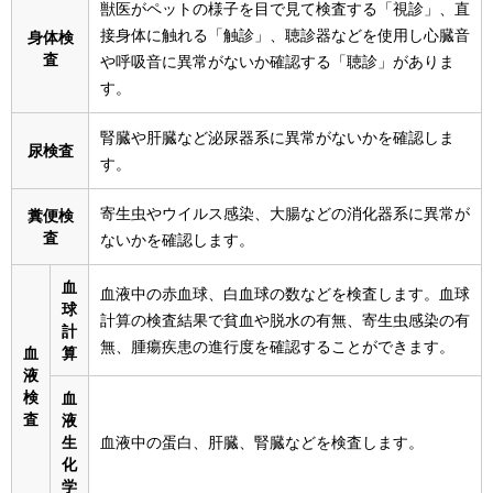
獣医がペットの様子を目で見て検査する「視診」、直
接身体に触れる「触診」、聴診器などを使用し心臓音
身体検
査
や呼吸音に異常がないか確認する「聴診」がありま
す。
腎臓や肝臓など泌尿器系に異常がないかを確認しま
尿検査
す。
寄生虫やウイルス感染、大腸などの消化器系に異常が
糞便検
査
ないかを確認します。
血
血液中の赤血球、白血球の数などを検査します。血球
球
計算の検査結果で貧血や脱水の有無、寄生虫感染の有
計
無、腫瘍疾患の進行度を確認することができます。
血
算
液
検
血
査
液
生
血液中の蛋白、肝臓、腎臓などを検査します。
化
学