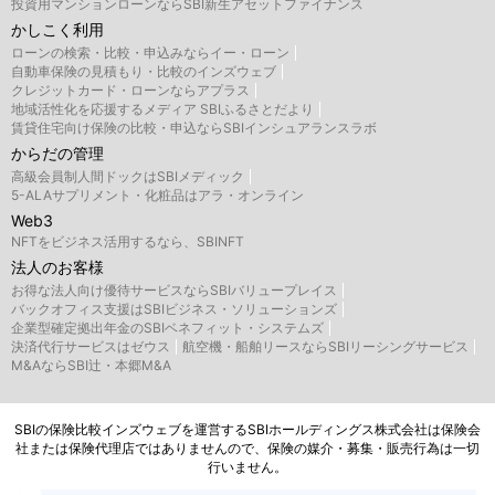
投資用マンションローンならSBI新生アセットファイナンス
かしこく利用
ローンの検索・比較・申込みならイー・ローン
自動車保険の見積もり・比較のインズウェブ
クレジットカード・ローンならアプラス
地域活性化を応援するメディア SBIふるさとだより
賃貸住宅向け保険の比較・申込ならSBIインシュアランスラボ
からだの管理
高級会員制人間ドックはSBIメディック
5-ALAサプリメント・化粧品はアラ・オンライン
Web3
NFTをビジネス活用するなら、SBINFT
法人のお客様
お得な法人向け優待サービスならSBIバリュープレイス
バックオフィス支援はSBIビジネス・ソリューションズ
企業型確定拠出年金のSBIベネフィット・システムズ
決済代行サービスはゼウス
航空機・船舶リースならSBIリーシングサービス
M&AならSBI辻・本郷M&A
SBIの保険比較インズウェブを運営するSBIホールディングス株式会社は保険会
社または保険代理店ではありませんので、保険の媒介・募集・販売行為は一切
行いません。