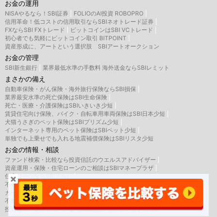
お金の運用
NISAやるなら！SBI証券
FOLIOのAI投資 ROBOPRO
信用革命！低コストの信用取引ならSBIネオトレード証券
FXならSBI FXトレード
ビットコインはSBI VCトレード
初心者でも気軽にビットコイン取引 BITPOINT
資産形成に、アートという選択肢 SBIアートオークション
お金の管理
SBI新生銀行
業界最低水準の手数料 海外送金ならSBIレミット
まさかの備え
自動車保険・がん保険・海外旅行保険ならSBI損保
業界最安水準の死亡保険はSBI生命保険
死亡・医療・介護保険はSBIいきいき少短
賃貸住宅向け保険、バイク・自転車用車両保険はSBI日本少短
犬猫うさぎのペット保険はSBIプリズム少短
インターネット専用のペット保険はSBIペット少短
単独でも上乗せでも入れる地震補償保険はSBIリスタ少短
お金の情報・相談
ファンド検索・比較なら投資信託のウエルスアドバイザー
資産運用・保険・住宅ローンのご相談はSBIマネープラザ
住宅ローンならSBIアルヒ
不動産担保ローンならSBIエステートファイナンス
カードローン・キャッシングのレイク
不動産×金融なら新生インベストメント＆ファイナンス
投資用マンションローンならSBI新生アセットファイナンス