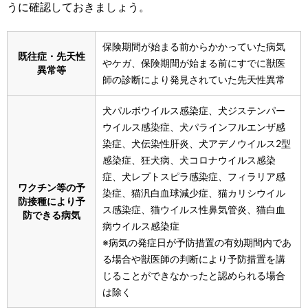
うに確認しておきましょう。
保険期間が始まる前からかかっていた病気
既往症・先天性
やケガ、保険期間が始まる前にすでに獣医
異常等
師の診断により発見されていた先天性異常
犬パルボウイルス感染症、犬ジステンパー
ウイルス感染症、犬パラインフルエンザ感
染症、犬伝染性肝炎、犬アデノウイルス2型
感染症、狂犬病、犬コロナウイルス感染
症、犬レプトスピラ感染症、フィラリア感
ワクチン等の予
染症、猫汎白血球減少症、猫カリシウイル
防接種により予
ス感染症、猫ウイルス性鼻気管炎、猫白血
防できる病気
病ウイルス感染症
※病気の発症日が予防措置の有効期間内であ
る場合や獣医師の判断により予防措置を講
じることができなかったと認められる場合
は除く