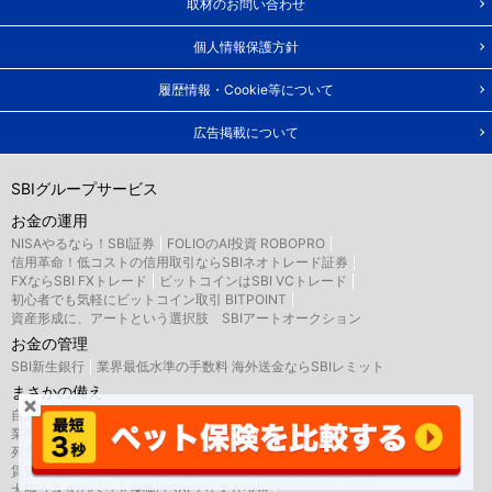
取材のお問い合わせ
個人情報保護方針
履歴情報・Cookie等について
広告掲載について
SBIグループサービス
お金の運用
NISAやるなら！SBI証券
FOLIOのAI投資 ROBOPRO
信用革命！低コストの信用取引ならSBIネオトレード証券
FXならSBI FXトレード
ビットコインはSBI VCトレード
初心者でも気軽にビットコイン取引 BITPOINT
資産形成に、アートという選択肢 SBIアートオークション
お金の管理
SBI新生銀行
業界最低水準の手数料 海外送金ならSBIレミット
まさかの備え
自動車保険・がん保険・海外旅行保険ならSBI損保
業界最安水準の死亡保険はSBI生命保険
死亡・医療・介護保険はSBIいきいき少短
賃貸住宅向け保険、バイク・自転車用車両保険はSBI日本少短
犬猫うさぎのペット保険はSBIプリズム少短