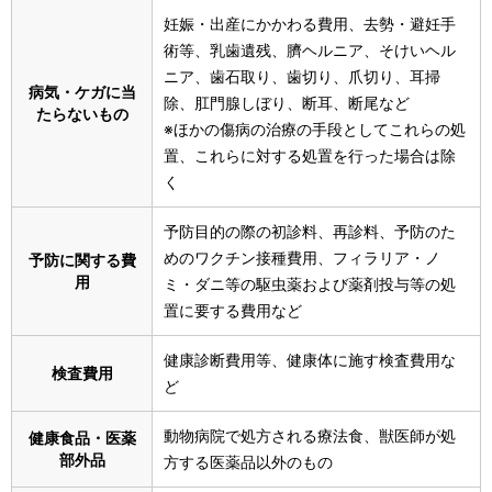
妊娠・出産にかかわる費用、去勢・避妊手
術等、乳歯遺残、臍ヘルニア、そけいヘル
ニア、歯石取り、歯切り、爪切り、耳掃
病気・ケガに当
除、肛門腺しぼり、断耳、断尾など
たらないもの
※ほかの傷病の治療の手段としてこれらの処
置、これらに対する処置を行った場合は除
く
予防目的の際の初診料、再診料、予防のた
めのワクチン接種費用、フィラリア・ノ
予防に関する費
用
ミ・ダニ等の駆虫薬および薬剤投与等の処
置に要する費用など
健康診断費用等、健康体に施す検査費用な
検査費用
ど
動物病院で処方される療法食、獣医師が処
健康食品・医薬
部外品
方する医薬品以外のもの