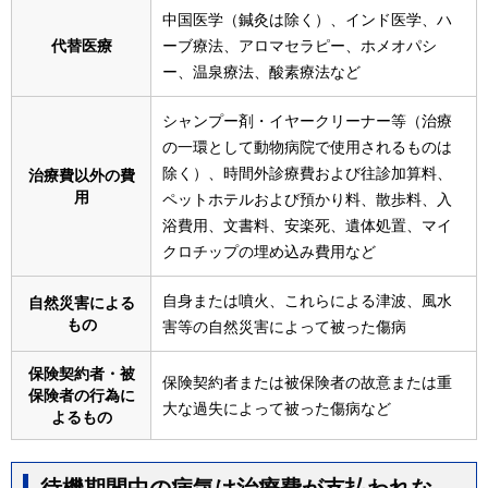
中国医学（鍼灸は除く）、インド医学、ハ
代替医療
ーブ療法、アロマセラピー、ホメオパシ
ー、温泉療法、酸素療法など
シャンプー剤・イヤークリーナー等（治療
の一環として動物病院で使用されるものは
除く）、時間外診療費および往診加算料、
治療費以外の費
用
ペットホテルおよび預かり料、散歩料、入
浴費用、文書料、安楽死、遺体処置、マイ
クロチップの埋め込み費用など
自身または噴火、これらによる津波、風水
自然災害による
もの
害等の自然災害によって被った傷病
保険契約者・被
保険契約者または被保険者の故意または重
保険者の行為に
大な過失によって被った傷病など
よるもの