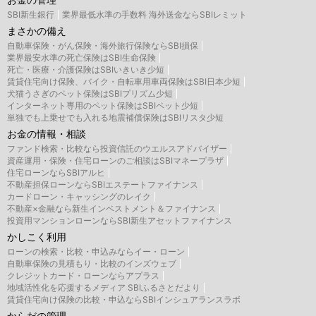
SBI新生銀行
業界最低水準の手数料 海外送金ならSBIレミット
まさかの備え
自動車保険・がん保険・海外旅行保険ならSBI損保
業界最安水準の死亡保険はSBI生命保険
死亡・医療・介護保険はSBIいきいき少短
賃貸住宅向け保険、バイク・自転車用車両保険はSBI日本少短
犬猫うさぎのペット保険はSBIプリズム少短
インターネット専用のペット保険はSBIペット少短
単独でも上乗せでも入れる地震補償保険はSBIリスタ少短
お金の情報・相談
ファンド検索・比較なら投資信託のウエルスアドバイザー
資産運用・保険・住宅ローンのご相談はSBIマネープラザ
住宅ローンならSBIアルヒ
不動産担保ローンならSBIエステートファイナンス
カードローン・キャッシングのレイク
不動産×金融なら新生インベストメント＆ファイナンス
投資用マンションローンならSBI新生アセットファイナンス
かしこく利用
ローンの検索・比較・申込みならイー・ローン
自動車保険の見積もり・比較のインズウェブ
クレジットカード・ローンならアプラス
地域活性化を応援するメディア SBIふるさとだより
賃貸住宅向け保険の比較・申込ならSBIインシュアランスラボ
からだの管理