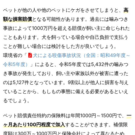
ペットが他の人や他のペットにケガをさせてしまうと、
高
額な損害賠償
となる可能性があります。過去には噛みつき
事故によって1000万円を超える賠償が飼い主に命じられた
こともあります。犬を飼っている場合や自己負担で支払う
ことが難しい場合には検討をした方が良いでしょう。
環境省の「
犬による咬傷事故状況（全国：昭和49年度～
令和5年度）
」によると、令和5年度では5,432件の噛みつ
き事故が発生しており、飼い主や家族以外が被害に遭った
のは5,127件となっています。9割以上が他人に損害を与え
ていることから、もしもの事態に備える必要があるといえ
るでしょう。
ペット賠償責任特約の保険料は年間1000円～1500円で、
一
ヶ月あたり100円程度で加入
することができます。補償限
度額は300万～1000万円と保険会社によって異なるため、