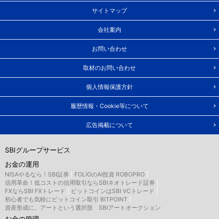
サイトマップ
会社案内
お問い合わせ
取材のお問い合わせ
個人情報保護方針
履歴情報・Cookie等について
広告掲載について
SBIグループサービス
お金の運用
NISAやるなら！SBI証券
FOLIOのAI投資 ROBOPRO
信用革命！低コストの信用取引ならSBIネオトレード証券
FXならSBI FXトレード
ビットコインはSBI VCトレード
初心者でも気軽にビットコイン取引 BITPOINT
資産形成に、アートという選択肢 SBIアートオークション
お金の管理