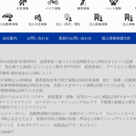
火災保険
バイク保険
傷害保険
ペット保険
人自動車保険
法人火災保険
法人（高圧）電気
法人賠責保険
法人保険
会社案内
お問い合わせ
取材のお問い合わせ
個人情報保護方針
LIOのAI投資 ROBOPRO
信用革命！低コストの信用取引ならSBIネオトレード証券
ド
初心者でも気軽にビットコイン取引 BITPOINT
資産形成に、アートという選択
数料 海外送金ならSBIレミット
行保険ならSBI損保
業界最安水準の死亡保険はSBI生命保険
死亡・医療・介護保
転車用車両保険はSBI日本少短
犬猫うさぎのペット保険はSBIプリズム少短
イン
補償保険はSBIリスタ少短
信託のウエルスアドバイザー
資産運用・保険・住宅ローンのご相談はSBIマネープ
ステートファイナンス
カードローン・キャッシングのレイク
不動産×金融なら新
BI新生アセットファイナンス
ならイー・ローン
自動車保険の見積もり・比較のインズウェブ
クレジットカード
SBIふるさとだより
賃貸住宅向け保険の比較・申込ならSBIインシュアランスラ
メディック
5-ALAサプリメント・化粧品はアラ・オンライン
BINFT