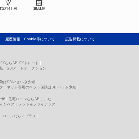
電気料金比較
SIM比較
履歴情報・Cookie等について
広告掲載について
FXならSBI FXトレード
肢 SBIアートオークション
険はSBIいきいき少短
ターネット専用のペット保険はSBIペット少短
ラザ
住宅ローンならSBIアルヒ
生インベストメント＆ファイナンス
・ローンならアプラス
ボ