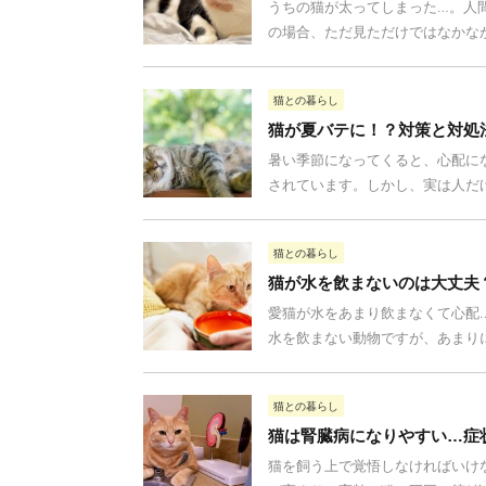
うちの猫が太ってしまった…。人
の場合、ただ見ただけではなかなか
猫との暮らし
猫が夏バテに！？対策と対処
暑い季節になってくると、心配に
されています。しかし、実は人だけ
猫との暮らし
猫が水を飲まないのは大丈夫
愛猫が水をあまり飲まなくて心配
水を飲まない動物ですが、あまりに
猫との暮らし
猫は腎臓病になりやすい…症
猫を飼う上で覚悟しなければいけ