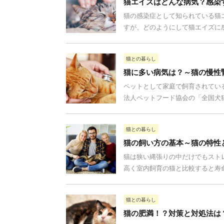
猫エイズはどんな病気？感染
猫の感染症として知られている猫
すが、どのようにして猫エイズに感
猫との暮らし
猫に多い病気は？～猫の慢性
ペットとして家庭で飼育されてい
法人ペットフード協会の「全国犬猫
猫との暮らし
猫の飼い方の基本～猫の特性
猫は狭い縄張りの中だけでもスト
高く室内飼育の猫と比較すると寿命
猫との暮らし
猫の肥満！？対策と対処法は