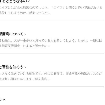
するとどうなるの？
エイズとはどんな病気なのでしょう。「エイズ」と聞くと怖い印象がありま
染してしまうのか、感染したらど ...
腎臓病について～
る動物は、犬が一番多いと思っている人も多いでしょう。しかし、一般社団
飼育実態調査」によると近年犬の ...
と習性を知ろう～
レスなく生きていける動物です。外に出る猫は、交通事故や病気のリスクが
は短い傾向にあります。猫を室内 ...
？？