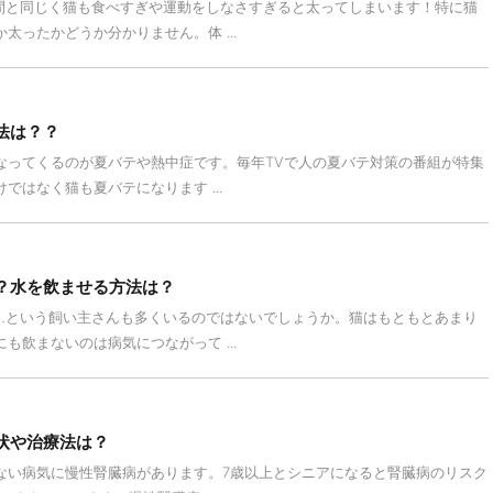
間と同じく猫も食べすぎや運動をしなさすぎると太ってしまいます！特に猫
太ったかどうか分かりません。体 ...
法は？？
なってくるのが夏バテや熱中症です。毎年TVで人の夏バテ対策の番組が特集
ではなく猫も夏バテになります ...
？水を飲ませる方法は？
…という飼い主さんも多くいるのではないでしょうか。猫はもともとあまり
も飲まないのは病気につながって ...
状や治療法は？
ない病気に慢性腎臓病があります。7歳以上とシニアになると腎臓病のリスク