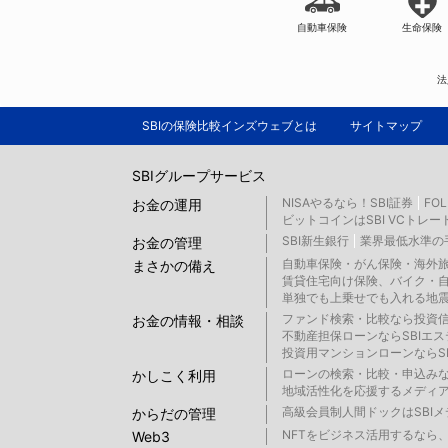
自動車保険
生命保険
法
SBIの保険比較インズウェブとは
サイトマップ
SBIグループサービス
NISAやるなら！SBI証券
FO
お金の運用
ビットコインはSBI VCトレー
SBI新生銀行
業界最低水準の手
お金の管理
自動車保険・がん保険・海外旅
まさかの備え
賃貸住宅向け保険、バイク・自
単独でも上乗せでも入れる地震
ファンド検索・比較なら投資
お金の情報・相談
不動産担保ローンならSBIエ
投資用マンションローンならS
ローンの検索・比較・申込み
かしこく利用
地域活性化を応援するメディア 
高級会員制人間ドックはSBI
からだの管理
NFTをビジネス活用するなら、S
Web3