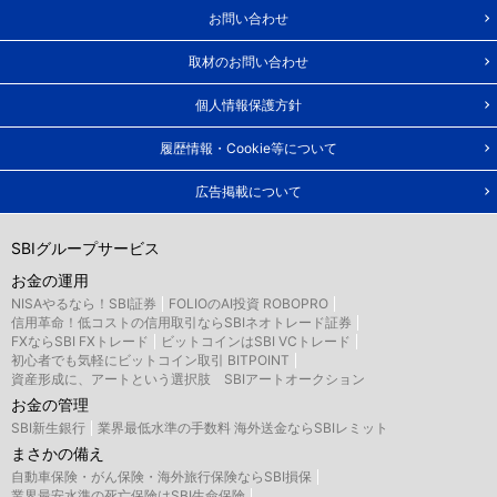
お問い合わせ
取材のお問い合わせ
個人情報保護方針
履歴情報・Cookie等について
広告掲載について
SBIグループサービス
お金の運用
NISAやるなら！SBI証券
FOLIOのAI投資 ROBOPRO
信用革命！低コストの信用取引ならSBIネオトレード証券
FXならSBI FXトレード
ビットコインはSBI VCトレード
初心者でも気軽にビットコイン取引 BITPOINT
資産形成に、アートという選択肢 SBIアートオークション
お金の管理
SBI新生銀行
業界最低水準の手数料 海外送金ならSBIレミット
まさかの備え
自動車保険・がん保険・海外旅行保険ならSBI損保
業界最安水準の死亡保険はSBI生命保険