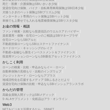
死亡・医療・介護保険はSBIいきいき少短
賃貸住宅向け保険、バイク・自転車用車両保険はSBI日本少短
犬猫うさぎのペット保険はSBIプリズム少短
インターネット専用のペット保険はSBIペット少短
単独でも上乗せでも入れる地震補償保険はSBIリスタ少短
お金の情報・相談
ファンド検索・比較なら投資信託のウエルスアドバイザー
資産運用・保険・住宅ローンのご相談はSBIマネープラザ
住宅ローンならSBIアルヒ
不動産担保ローンならSBIエステートファイナンス
カードローン・キャッシングのレイク
不動産×金融なら新生インベストメント＆ファイナンス
投資用マンションローンならSBI新生アセットファイナンス
かしこく利用
ローンの検索・比較・申込みならイー・ローン
自動車保険の見積もり・比較のインズウェブ
クレジットカード・ローンならアプラス
地域活性化を応援するメディア SBIふるさとだより
賃貸住宅向け保険の比較・申込ならSBIインシュアランスラボ
からだの管理
高級会員制人間ドックはSBIメディック
5-ALAサプリメント・化粧品はアラ・オンライン
Web3
NFTをビジネス活用するなら、SBINFT