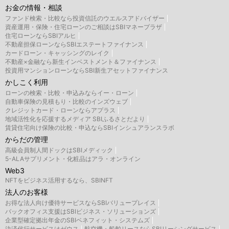
お金の情報・相談
ファンド検索・比較なら投資信託のウエルスアドバイザー
資産運用・保険・住宅ローンのご相談はSBIマネープラザ
住宅ローンならSBIアルヒ
不動産担保ローンならSBIエステートファイナンス
カードローン・キャッシングのレイク
不動産×金融なら新生インベストメント＆ファイナンス
投資用マンションローンならSBI新生アセットファイナンス
かしこく利用
ローンの検索・比較・申込みならイー・ローン
自動車保険の見積もり・比較のインズウェブ
クレジットカード・ローンならアプラス
地域活性化を応援するメディア SBIふるさとだより
賃貸住宅向け保険の比較・申込ならSBIインシュアランスラボ
からだの管理
高級会員制人間ドックはSBIメディック
5-ALAサプリメント・化粧品はアラ・オンライン
Web3
NFTをビジネス活用するなら、SBINFT
法人のお客様
お得な法人向け優待サービスならSBIバリュープレイス
バックオフィス支援はSBIビジネス・ソリューションズ
企業型確定拠出年金のSBIベネフィット・システムズ
決済代行サービスはゼウス
航空機・船舶リースならSBIリーシングサービス