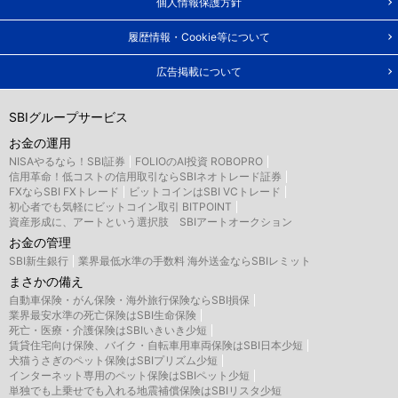
個人情報保護方針
履歴情報・Cookie等について
広告掲載について
SBIグループサービス
お金の運用
NISAやるなら！SBI証券
FOLIOのAI投資 ROBOPRO
信用革命！低コストの信用取引ならSBIネオトレード証券
FXならSBI FXトレード
ビットコインはSBI VCトレード
初心者でも気軽にビットコイン取引 BITPOINT
資産形成に、アートという選択肢 SBIアートオークション
お金の管理
SBI新生銀行
業界最低水準の手数料 海外送金ならSBIレミット
まさかの備え
自動車保険・がん保険・海外旅行保険ならSBI損保
業界最安水準の死亡保険はSBI生命保険
死亡・医療・介護保険はSBIいきいき少短
賃貸住宅向け保険、バイク・自転車用車両保険はSBI日本少短
犬猫うさぎのペット保険はSBIプリズム少短
インターネット専用のペット保険はSBIペット少短
単独でも上乗せでも入れる地震補償保険はSBIリスタ少短