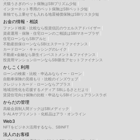
犬猫うさぎのペット保険はSBIプリズム少短
インターネット専用のペット保険はSBIペット少短
単独でも上乗せでも入れる地震補償保険はSBIリスタ少短
お金の情報・相談
ファンド検索・比較なら投資信託のウエルスアドバイザー
資産運用・保険・住宅ローンのご相談はSBIマネープラザ
住宅ローンならSBIアルヒ
不動産担保ローンならSBIエステートファイナンス
カードローン・キャッシングのレイク
不動産×金融なら新生インベストメント＆ファイナンス
投資用マンションローンならSBI新生アセットファイナンス
かしこく利用
ローンの検索・比較・申込みならイー・ローン
自動車保険の見積もり・比較のインズウェブ
クレジットカード・ローンならアプラス
地域活性化を応援するメディア SBIふるさとだより
賃貸住宅向け保険の比較・申込ならSBIインシュアランスラボ
からだの管理
高級会員制人間ドックはSBIメディック
5-ALAサプリメント・化粧品はアラ・オンライン
Web3
NFTをビジネス活用するなら、SBINFT
法人のお客様