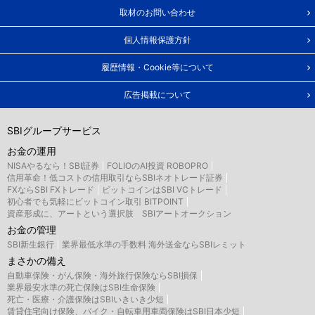
取材のお問い合わせ
個人情報保護方針
履歴情報・Cookie等について
広告掲載について
SBIグループサービス
お金の運用
NISAやるなら！SBI証券
FOLIOのAI投資 ROBOPRO
信用革命！低コストの信用取引ならSBIネオトレード証券
FXならSBI FXトレード
ビットコインはSBI VCトレード
初心者でも気軽にビットコイン取引 BITPOINT
資産形成に、アートという選択肢 SBIアートオークション
お金の管理
SBI新生銀行
業界最低水準の手数料 海外送金ならSBIレミット
まさかの備え
自動車保険・がん保険・海外旅行保険ならSBI損保
業界最安水準の死亡保険はSBI生命保険
死亡・医療・介護保険はSBIいきいき少短
賃貸住宅向け保険、バイク・自転車用車両保険はSBI日本少短