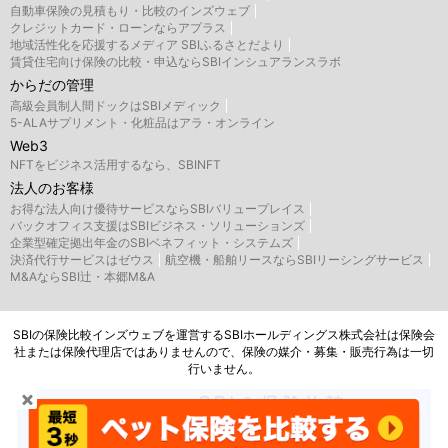
自動車保険の見積もり・比較のインズウェブ
クレジットカード・ローンならアプラス
地域活性化を応援するメディア SBIふるさとだより
賃貸住宅向け保険の比較・申込ならSBIインシュアランスラボ
からだの管理
高級会員制人間ドックはSBIメディック
5-ALAサプリメント・化粧品はアラ・オンライン
Web3
NFTをビジネス活用するなら、SBINFT
法人のお客様
お得な法人向け優待サービスならSBIバリュープレイス
バックオフィス支援はSBIビジネス・ソリューションズ
企業型確定拠出年金のSBIベネフィット・システムズ
決済代行サービスはゼウス
航空機・船舶リースならSBIリーシングサービス
M&AならSBI辻・本郷M&A
SBIの保険比較インズウェブを運営するSBIホールディングス株式会社は保険会
社または保険代理店ではありませんので、保険の媒介・募集・販売行為は一切
行いません。