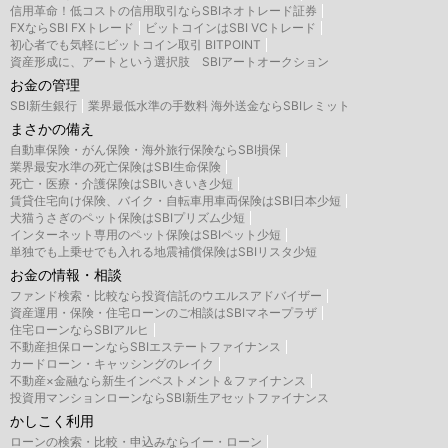
信用革命！低コストの信用取引ならSBIネオトレード証券
FXならSBI FXトレード
ビットコインはSBI VCトレード
初心者でも気軽にビットコイン取引 BITPOINT
資産形成に、アートという選択肢 SBIアートオークション
お金の管理
SBI新生銀行
業界最低水準の手数料 海外送金ならSBIレミット
まさかの備え
自動車保険・がん保険・海外旅行保険ならSBI損保
業界最安水準の死亡保険はSBI生命保険
死亡・医療・介護保険はSBIいきいき少短
賃貸住宅向け保険、バイク・自転車用車両保険はSBI日本少短
犬猫うさぎのペット保険はSBIプリズム少短
インターネット専用のペット保険はSBIペット少短
単独でも上乗せでも入れる地震補償保険はSBIリスタ少短
お金の情報・相談
ファンド検索・比較なら投資信託のウエルスアドバイザー
資産運用・保険・住宅ローンのご相談はSBIマネープラザ
住宅ローンならSBIアルヒ
不動産担保ローンならSBIエステートファイナンス
カードローン・キャッシングのレイク
不動産×金融なら新生インベストメント＆ファイナンス
投資用マンションローンならSBI新生アセットファイナンス
かしこく利用
ローンの検索・比較・申込みならイー・ローン