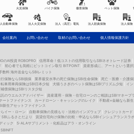
火災保険
バイク保険
傷害保険
ペット保険
人自動車保険
法人火災保険
法人（高圧）電気
法人賠責保険
法人保険
会社案内
お問い合わせ
取材のお問い合わせ
個人情報保護方針
LIOのAI投資 ROBOPRO
信用革命！低コストの信用取引ならSBIネオトレード証券
ド
初心者でも気軽にビットコイン取引 BITPOINT
資産形成に、アートという選択
数料 海外送金ならSBIレミット
行保険ならSBI損保
業界最安水準の死亡保険はSBI生命保険
死亡・医療・介護保
転車用車両保険はSBI日本少短
犬猫うさぎのペット保険はSBIプリズム少短
イン
補償保険はSBIリスタ少短
信託のウエルスアドバイザー
資産運用・保険・住宅ローンのご相談はSBIマネープ
ステートファイナンス
カードローン・キャッシングのレイク
不動産×金融なら新
BI新生アセットファイナンス
ならイー・ローン
自動車保険の見積もり・比較のインズウェブ
クレジットカード
SBIふるさとだより
賃貸住宅向け保険の比較・申込ならSBIインシュアランスラ
メディック
5-ALAサプリメント・化粧品はアラ・オンライン
BINFT