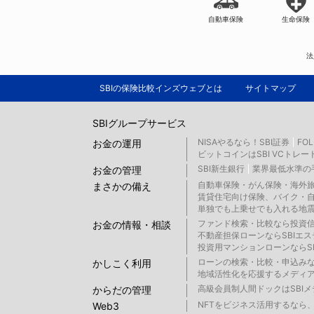
自動車保険
生命保険
法
SBIの保険比較インズウェブとは
サイトマップ
SBIグループサービス
NISAやるなら！SBI証券
FO
お金の運用
ビットコインはSBI VCトレー
SBI新生銀行
業界最低水準の手
お金の管理
自動車保険・がん保険・海外旅
まさかの備え
賃貸住宅向け保険、バイク・自
単独でも上乗せでも入れる地震
ファンド検索・比較なら投資
お金の情報・相談
不動産担保ローンならSBIエ
投資用マンションローンならS
ローンの検索・比較・申込み
かしこく利用
地域活性化を応援するメディア 
高級会員制人間ドックはSBI
からだの管理
NFTをビジネス活用するなら、S
Web3