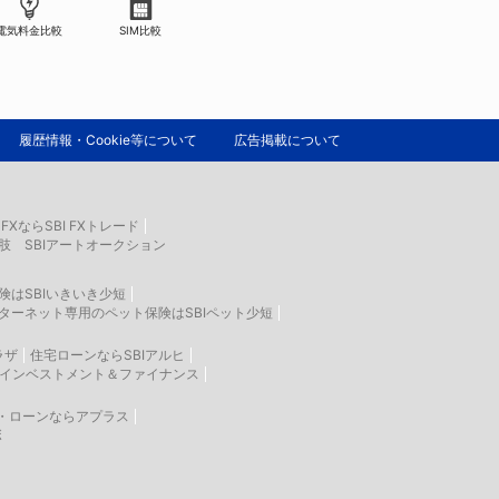
電気料金比較
SIM比較
履歴情報・Cookie等について
広告掲載について
FXならSBI FXトレード
肢 SBIアートオークション
険はSBIいきいき少短
ターネット専用のペット保険はSBIペット少短
ラザ
住宅ローンならSBIアルヒ
生インベストメント＆ファイナンス
・ローンならアプラス
ボ